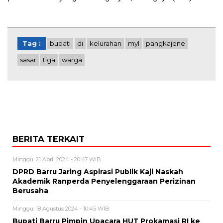
Tag :
bupati
di
kelurahan
myl
pangkajene
sasar
tiga
warga
BERITA TERKAIT
Minggu, 21 April 2024 - 20:47 WIB
DPRD Barru Jaring Aspirasi Publik Kaji Naskah
Akademik Ranperda Penyelenggaraan Perizinan
Berusaha
Minggu, 18 Agustus 2024 - 10:45 WIB
Bupati Barru Pimpin Upacara HUT Prokamasi RI ke