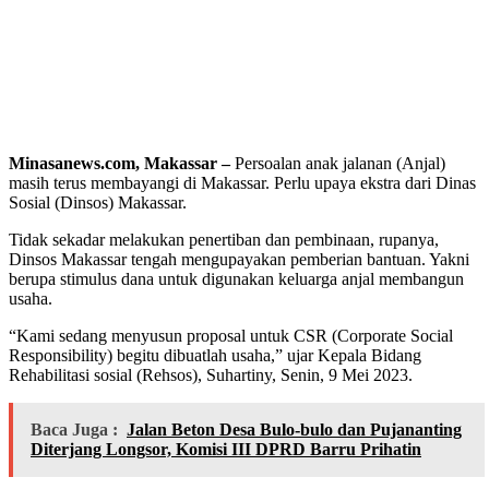
Minasanews.com, Makassar –
Persoalan anak jalanan (Anjal)
masih terus membayangi di Makassar. Perlu upaya ekstra dari Dinas
Sosial (Dinsos) Makassar.
Tidak sekadar melakukan penertiban dan pembinaan, rupanya,
Dinsos Makassar tengah mengupayakan pemberian bantuan. Yakni
berupa stimulus dana untuk digunakan keluarga anjal membangun
usaha.
“Kami sedang menyusun proposal untuk CSR (Corporate Social
Responsibility) begitu dibuatlah usaha,” ujar Kepala Bidang
Rehabilitasi sosial (Rehsos), Suhartiny, Senin, 9 Mei 2023.
Baca Juga :
Jalan Beton Desa Bulo-bulo dan Pujananting
Diterjang Longsor, Komisi III DPRD Barru Prihatin