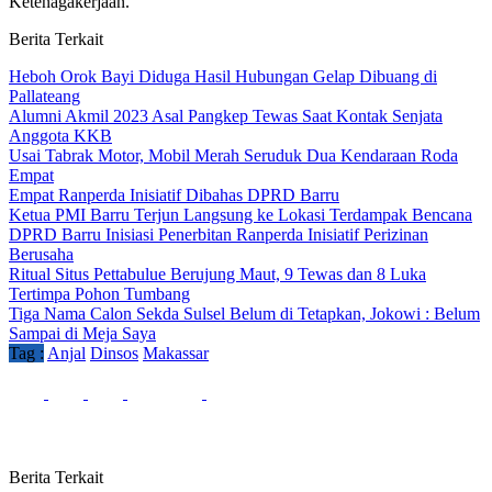
Ketenagakerjaan.
Berita Terkait
Heboh Orok Bayi Diduga Hasil Hubungan Gelap Dibuang di
Pallateang
Alumni Akmil 2023 Asal Pangkep Tewas Saat Kontak Senjata
Anggota KKB
Usai Tabrak Motor, Mobil Merah Seruduk Dua Kendaraan Roda
Empat
Empat Ranperda Inisiatif Dibahas DPRD Barru
Ketua PMI Barru Terjun Langsung ke Lokasi Terdampak Bencana
DPRD Barru Inisiasi Penerbitan Ranperda Inisiatif Perizinan
Berusaha
Ritual Situs Pettabulue Berujung Maut, 9 Tewas dan 8 Luka
Tertimpa Pohon Tumbang
Tiga Nama Calon Sekda Sulsel Belum di Tetapkan, Jokowi : Belum
Sampai di Meja Saya
Tag :
Anjal
Dinsos
Makassar
Berita Terkait