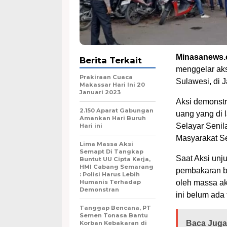
Minasanews.
Berita Terkait
menggelar aks
Prakiraan Cuaca
Sulawesi, di 
Makassar Hari Ini 20
Januari 2023
Aksi demonstr
2.150 Aparat Gabungan
uang yang di 
Amankan Hari Buruh
Selayar Senila
Hari ini
Masyarakat S
Lima Massa Aksi
Semapt Di Tangkap
Saat Aksi unj
Buntut UU Cipta Kerja,
HMI Cabang Semarang
pembakaran b
: Polisi Harus Lebih
Humanis Terhadap
oleh massa ak
Demonstran
ini belum ada 
Tanggap Bencana, PT
Semen Tonasa Bantu
Baca Juga
Korban Kebakaran di