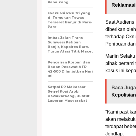
Panaikang
Reklamasi
Evakuasi Pasutri yang
di Temukan Tewas
Saat Audiens
Terseret Banjir di Pare-
Pare
diberikan ol
terhadap Okn
Imbas Jalan Trans
Sulawesi Ketiban
Penipuan dan
Banjir, Kapolres Barru
Turun Atasi Titik Macet
Marlin Selaku
Pencarian Korban dan
pihak pertam
Badan Pesawat ATR
kasus ini kep
42-500 Dilanjutkan Hari
Ini
Satpol PP Makassar
Baca Juga
Segel Kopi Arobi
Kepolisia
Bawakaraeng, Buntut
Laporan Masyarakat
“Kami pastika
akan melakuk
terdapat beber
Jendlap.