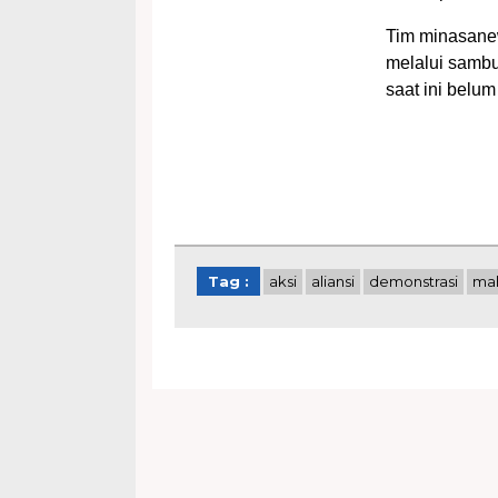
Tim minasane
melalui sambu
saat ini belu
Tag :
aksi
aliansi
demonstrasi
mah