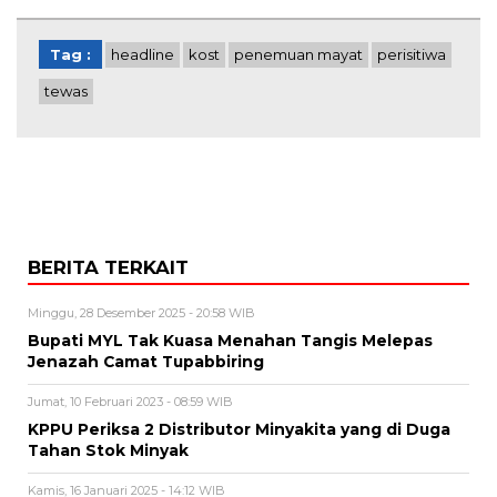
Tag :
headline
kost
penemuan mayat
perisitiwa
tewas
BERITA TERKAIT
Minggu, 28 Desember 2025 - 20:58 WIB
Bupati MYL Tak Kuasa Menahan Tangis Melepas
Jenazah Camat Tupabbiring
Jumat, 10 Februari 2023 - 08:59 WIB
KPPU Periksa 2 Distributor Minyakita yang di Duga
Tahan Stok Minyak
Kamis, 16 Januari 2025 - 14:12 WIB