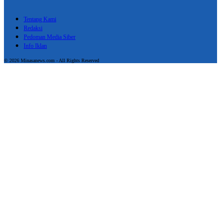
Tentang Kami
Redaksi
Pedoman Media Siber
Info Iklan
© 2026 Minasanews.com - All Rights Reserved