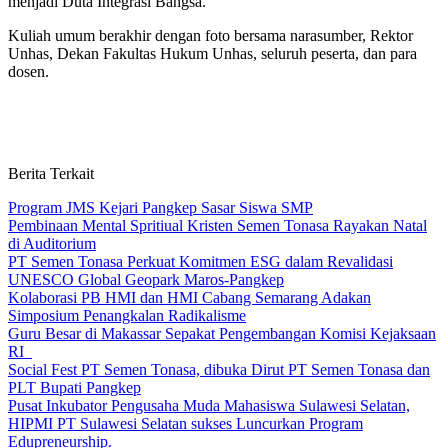
menjadi Duta Integrasi Bangsa.
Kuliah umum berakhir dengan foto bersama narasumber, Rektor
Unhas, Dekan Fakultas Hukum Unhas, seluruh peserta, dan para
dosen.
Berita Terkait
Program JMS Kejari Pangkep Sasar Siswa SMP
Pembinaan Mental Spritiual Kristen Semen Tonasa Rayakan Natal
di Auditorium
PT Semen Tonasa Perkuat Komitmen ESG dalam Revalidasi
UNESCO Global Geopark Maros-Pangkep
Kolaborasi PB HMI dan HMI Cabang Semarang Adakan
Simposium Penangkalan Radikalisme
Guru Besar di Makassar Sepakat Pengembangan Komisi Kejaksaan
RI
Social Fest PT Semen Tonasa, dibuka Dirut PT Semen Tonasa dan
PLT Bupati Pangkep
Pusat Inkubator Pengusaha Muda Mahasiswa Sulawesi Selatan,
HIPMI PT Sulawesi Selatan sukses Luncurkan Program
Edupreneurship.