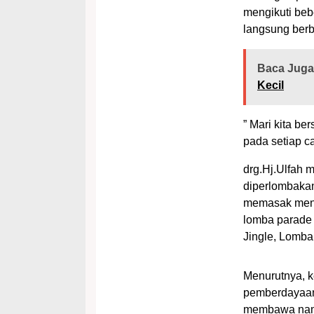
mengikuti beb
langsung berb
Baca Juga
Kecil
” Mari kita b
pada setiap ca
drg.Hj.Ulfah
diperlombaka
memasak menu
lomba parade
Jingle, Lomb
Menurutnya, k
pemberdayaan
membawa nama