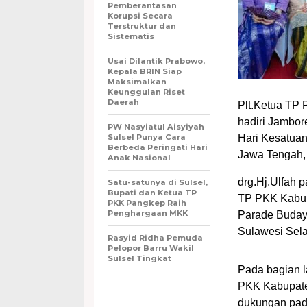
Pemberantasan
Korupsi Secara
Terstruktur dan
Sistematis
Usai Dilantik Prabowo,
Kepala BRIN Siap
Maksimalkan
Keunggulan Riset
Daerah
Plt.Ketua TP 
hadiri Jambor
PW Nasyiatul Aisyiyah
Sulsel Punya Cara
Hari Kesatua
Berbeda Peringati Hari
Jawa Tengah,
Anak Nasional
drg.Hj.Ulfah 
Satu-satunya di Sulsel,
Bupati dan Ketua TP
TP PKK Kabup
PKK Pangkep Raih
Penghargaan MKK
Parade Budaya
Sulawesi Sela
Rasyid Ridha Pemuda
Pelopor Barru Wakil
Sulsel Tingkat
Pada bagian l
PKK Kabupate
dukungan pad