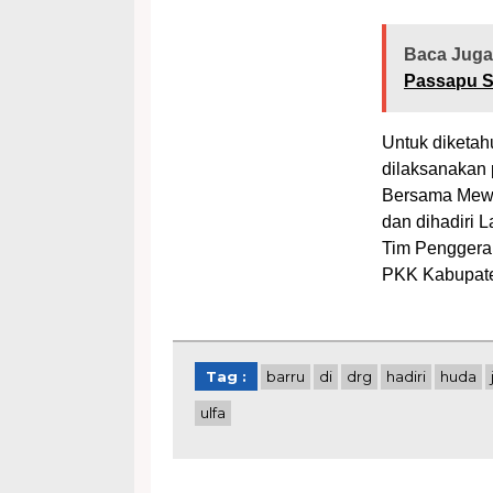
Baca Juga
Passapu S
Untuk diketa
dilaksanakan 
Bersama Mewu
dan dihadiri 
Tim Penggera
PKK Kabupaten
Tag :
barru
di
drg
hadiri
huda
ulfa