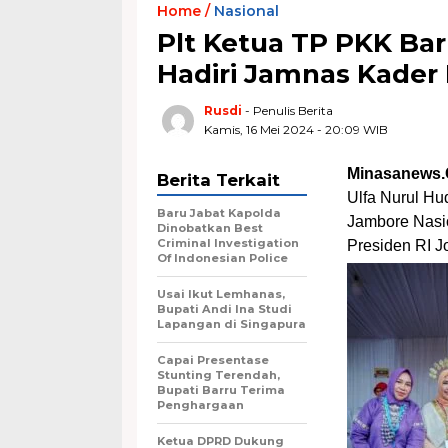
Home /
Nasional
Plt Ketua TP PKK Bar
Hadiri Jamnas Kader
Rusdi
- Penulis Berita
Kamis, 16 Mei 2024 - 20:09 WIB
Minasanews.
Berita Terkait
Ulfa Nurul Hu
Baru Jabat Kapolda
Jambore Nasi
Dinobatkan Best
Criminal Investigation
Presiden RI J
Of Indonesian Police
Usai Ikut Lemhanas,
Bupati Andi Ina Studi
Lapangan di Singapura
Capai Presentase
Stunting Terendah,
Bupati Barru Terima
Penghargaan
Ketua DPRD Dukung