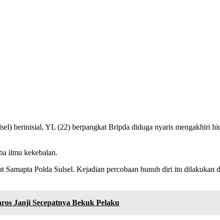
sel) berinisial, YL (22) berpangkat Bripda diduga nyaris mengakhiri 
oba ilmu kekebalan.
orat Samapta Polda Sulsel. Kejadian percobaan bunuh diri itu dilakuka
ros Janji Secepatnya Bekuk Pelaku