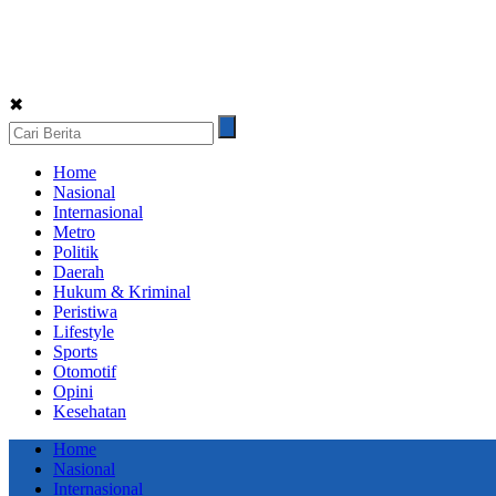
✖
Home
Nasional
Internasional
Metro
Politik
Daerah
Hukum & Kriminal
Peristiwa
Lifestyle
Sports
Otomotif
Opini
Kesehatan
Home
Nasional
Internasional