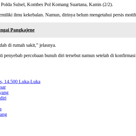
s Polda Sulsel, Kombes Pol Komang Suartana, Kamis (2/2).
liki ilmu kekebalan. Namun, dirinya belum mengetahui persis motif
ungai Pangkajene
ah di rumah sakit,” jelasnya.
i penyebab percobaan bunuh diri tersebut namun setelah di konfirmasi
s, 14.500 Luka-Luka
sar
ayang
diri
a
dang