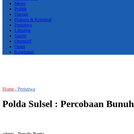
Metro
Politik
Daerah
Hukum & Kriminal
Peristiwa
Lifestyle
Sports
Otomotif
Opini
Kesehatan
Home /
Peristiwa
Polda Sulsel : Percobaan Bunuh
admin
- Penulis Berita