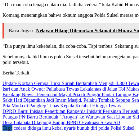
“Dia mau coba tenaga dalam dia. Jadi dia cedera,” kata Kabid Huma
Komang menerangkan bahwa oknum anggota Polda Sulsel merasa memi
Baca Juga :
Nelayan Hilang Ditemukan Selamat di Muara S
“Dia punya ilmu kekebalan, dia coba-coba. Tapi tembus. Sekarang sud
Sebelumnya kabid humas polda Sulsel tersebut belum mengetahui past
polri tersebut.
Berita Terkait
Update Korban Gempa Turki-Suriah Bertambah Menjadi 3.800 Tewa
Istri dan Anak Owner Pallubasa Tewas Lakalantas di Jalan Tol Makas
Breaking News : Penemuan Mayat Pria di Pinggir Pantai Tanjung B
Sakit Hati Digantikan Jadi Imam Masjid, Pelaku Tombak Sepupu Sen
Pria Muda di Pangkep Tebas Kepala Kerabat Hingga Tewas
DPRD Barru Inisiasi Penerbitan Ranperda Inisiatif Perizinan Berusah
Petugas PN Barru Bertindak ‘ Arogan’ ke Wartawan Saat Liputan Si
Desa Lalabata Dikepung Banjir, BPBD Evakuasi Siswa SD
Tag :
cedera
diduga
ilmu kebal
nyaris bunuh diri
polda
Polisi
Sulsel