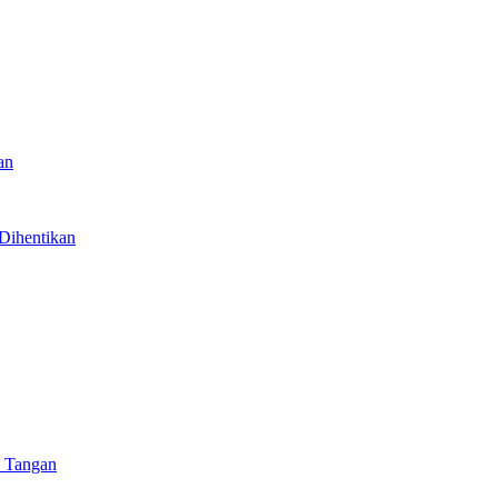
an
Dihentikan
n Tangan