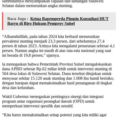
sambutannya menyampaikan capaian dan tantangan Sulawesi
Selatan dalam menurunkan angka stunting.
Baca Juga :
Ketua Bapemperda Pimpin Konsultasi HUT
Barru di Biro Hukum Pemprov Sulsel
“Alhamdulillah, pada tahun 2024 kita berhasil menurunkan
prevalensi stunting menjadi 23,3 persen, dari sebelumnya 27,4
persen di tahun 2023. Artinya kita mengalami penurunan sebesar 4,1
persen. Namun angka ini masih di atas rata-rata nasional yang saat
ini berada di 19,8 persen,” ujarnya.
Ia menegaskan bahwa Pemerintah Provinsi Sulsel mengalokasikan
dana APBD sebesar Rp.62 miliar lebih untuk intervensi stunting di
504 desa lokus di Sulawesi Selatan. Dana tersebut ditujukan untuk
menyasar sekitar 15.120 anak stunting dan 1.008 ibu hamil berisiko,
dengan harapan dapat memaksimalkan hasil penanganan di tingkat
desa dan kelurahan.
Wakil Gubernur menegaskan pentingnya sinergi dan integrasi
program antar organisasi perangkat daerah (OPD) untuk
memperkuat intervensi spesifik dan sensitif.
“Kita harus memaksimalkan setiap potensi yang kita miliki agar