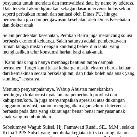
posyandu untuk mendata dan memvalidasi data by name by address.
Data tersebut akan digunakan sebagai dasar intervensi lintas sektor
seperti perbaikan rumah dan sanitasi oleh Dinas PU, hingga
pemenuhan gizi dan pengawasan kesehatan oleh Dinas Kesehatan
dan dokter anak.
Selain pendekatan kesehatan, Pemkab Barru juga merancang solusi
berbasis ekonomi keluarga. Salah satunya adalah pemberdayaan
rumah tangga miskin dengan kandang bebek dua lantai yang
menghasilkan telur konsumsi harian bagi anak-anak.
“Kami tidak ingin hanya membagi bantuan tanpa dampak
permanen. Target kami jelas: keluarga miskin ekstrem harus keluar
dari kemiskinan secara berkelanjutan, dan tidak boleh ada anak yang
stunting,” tegasnya.
Menutup penyampaiannya, Wabup Abustan menekankan
pentingnya kolaborasi nyata antara pemerintah provinsi dan
kabupaten/kota. Ia juga menyampaikan apresiasi atas dukungan
anggaran provinsi, namun mengingatkan agar seluruh intervensi
berbasis pada data yang akurat agar benar-benar menyasar anak-
anak yang membutuhkan.
Sebelumnya Wagub Sulsel, Hj. Fatmawati Rusdi, SE., M.M., selaku
Ketua TPPS Sulsel yang membuka kegiatan ini via daring, dalam