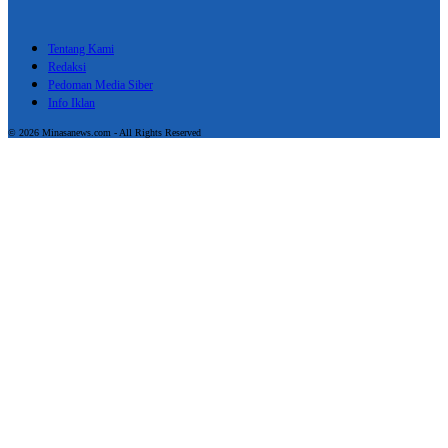
Tentang Kami
Redaksi
Pedoman Media Siber
Info Iklan
© 2026 Minasanews.com - All Rights Reserved