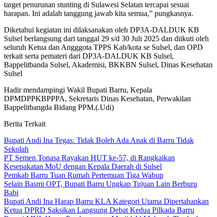
target penurunan stunting di Sulawesi Selatan tercapai sesuai
harapan. Ini adalah tanggung jawab kita semua,” pungkasnya.
Diketahui kegiatan ini dilaksanakan oleh DP3A-DALDUK KB
Sulsel berlangsung dari tanggal 29 s/d 30 Juli 2025 dan diikuti oleh
seluruh Ketua dan Angggota TPPS Kab/kota se Sulsel, dan OPD
terkait serta pemateri dari DP3A-DALDUK KB Sulsel,
Bappelitbanda Sulsel, Akademisi, BKKBN Sulsel, Dinas Kesehatan
Sulsel
Hadir mendampingi Wakil Bupati Barru, Kepala
DPMDPPKBPPPA, Sekretaris Dinas Kesehatan, Perwakilan
Bappelitbangda Bidang PPM.(.Udi)
Berita Terkait
Bupati Andi Ina Tegas: Tidak Boleh Ada Anak di Barru Tidak
Sekolah
PT Semen Tonasa Rayakan HUT ke-57, di Rangkaikan
Kesepakatan MoU dengan Kepala Daerah di Sulsel
Pemkab Barru Tuan Rumah Pertemuan Tiga Wabup
Selain Basmi OPT, Bupati Barru Ungkap Tujuan Lain Berburu
Babi
Bupati Andi Ina Harap Barru KLA Kategori Utama Dipertahankan
Ketua DPRD Saksikan Langsung Debat Kedua Pilkada Barru