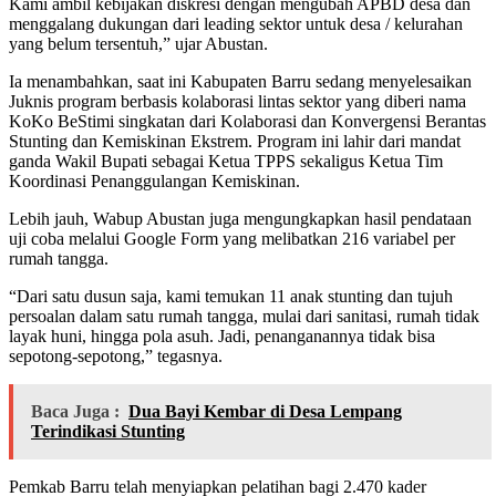
Kami ambil kebijakan diskresi dengan mengubah APBD desa dan
menggalang dukungan dari leading sektor untuk desa / kelurahan
yang belum tersentuh,” ujar Abustan.
Ia menambahkan, saat ini Kabupaten Barru sedang menyelesaikan
Juknis program berbasis kolaborasi lintas sektor yang diberi nama
KoKo BeStimi singkatan dari Kolaborasi dan Konvergensi Berantas
Stunting dan Kemiskinan Ekstrem. Program ini lahir dari mandat
ganda Wakil Bupati sebagai Ketua TPPS sekaligus Ketua Tim
Koordinasi Penanggulangan Kemiskinan.
Lebih jauh, Wabup Abustan juga mengungkapkan hasil pendataan
uji coba melalui Google Form yang melibatkan 216 variabel per
rumah tangga.
“Dari satu dusun saja, kami temukan 11 anak stunting dan tujuh
persoalan dalam satu rumah tangga, mulai dari sanitasi, rumah tidak
layak huni, hingga pola asuh. Jadi, penanganannya tidak bisa
sepotong-sepotong,” tegasnya.
Baca Juga :
Dua Bayi Kembar di Desa Lempang
Terindikasi Stunting
Pemkab Barru telah menyiapkan pelatihan bagi 2.470 kader