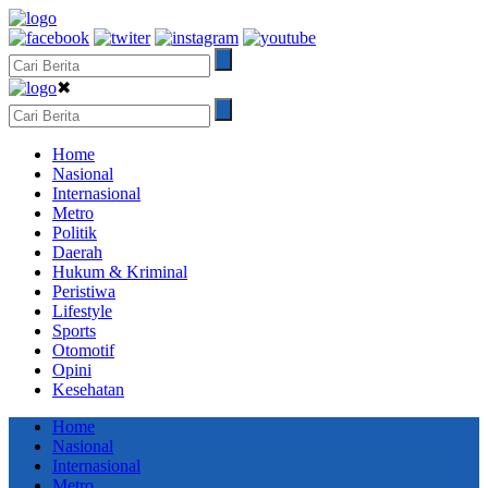
✖
Home
Nasional
Internasional
Metro
Politik
Daerah
Hukum & Kriminal
Peristiwa
Lifestyle
Sports
Otomotif
Opini
Kesehatan
Home
Nasional
Internasional
Metro