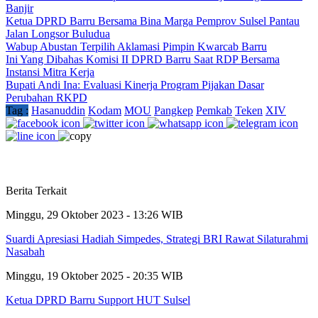
Banjir
Ketua DPRD Barru Bersama Bina Marga Pemprov Sulsel Pantau
Jalan Longsor Buludua
Wabup Abustan Terpilih Aklamasi Pimpin Kwarcab Barru
Ini Yang Dibahas Komisi II DPRD Barru Saat RDP Bersama
Instansi Mitra Kerja
Bupati Andi Ina: Evaluasi Kinerja Program Pijakan Dasar
Perubahan RKPD
Tag :
Hasanuddin
Kodam
MOU
Pangkep
Pemkab
Teken
XIV
Berita Terkait
Minggu, 29 Oktober 2023 - 13:26 WIB
Suardi Apresiasi Hadiah Simpedes, Strategi BRI Rawat Silaturahmi
Nasabah
Minggu, 19 Oktober 2025 - 20:35 WIB
Ketua DPRD Barru Support HUT Sulsel