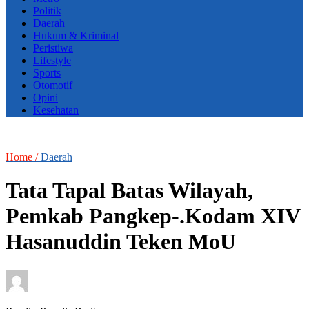
Politik
Daerah
Hukum & Kriminal
Peristiwa
Lifestyle
Sports
Otomotif
Opini
Kesehatan
Home /
Daerah
Tata Tapal Batas Wilayah,
Pemkab Pangkep-.Kodam XIV
Hasanuddin Teken MoU