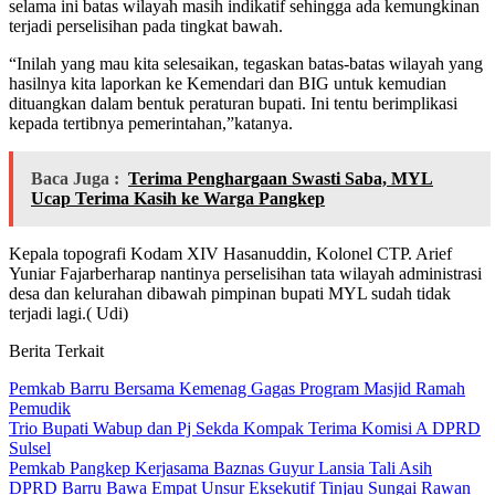
selama ini batas wilayah masih indikatif sehingga ada kemungkinan
terjadi perselisihan pada tingkat bawah.
“Inilah yang mau kita selesaikan, tegaskan batas-batas wilayah yang
hasilnya kita laporkan ke Kemendari dan BIG untuk kemudian
dituangkan dalam bentuk peraturan bupati. Ini tentu berimplikasi
kepada tertibnya pemerintahan,”katanya.
Baca Juga :
Terima Penghargaan Swasti Saba, MYL
Ucap Terima Kasih ke Warga Pangkep
Kepala topografi Kodam XIV Hasanuddin, Kolonel CTP. Arief
Yuniar Fajarberharap nantinya perselisihan tata wilayah administrasi
desa dan kelurahan dibawah pimpinan bupati MYL sudah tidak
terjadi lagi.( Udi)
Berita Terkait
Pemkab Barru Bersama Kemenag Gagas Program Masjid Ramah
Pemudik
Trio Bupati Wabup dan Pj Sekda Kompak Terima Komisi A DPRD
Sulsel
Pemkab Pangkep Kerjasama Baznas Guyur Lansia Tali Asih
DPRD Barru Bawa Empat Unsur Eksekutif Tinjau Sungai Rawan