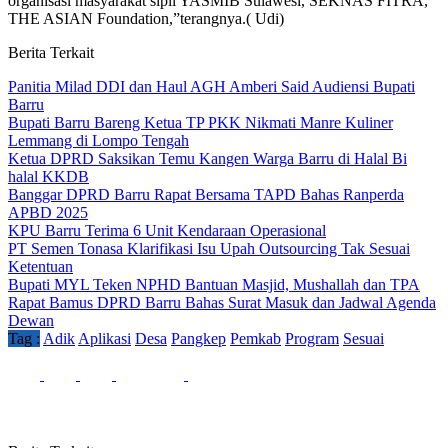
organisasi masyarakat sipil YASMIB Sulawesi, SEKNAS FITRA,
THE ASIAN Foundation,”terangnya.( Udi)
Berita Terkait
Panitia Milad DDI dan Haul AGH Amberi Said Audiensi Bupati
Barru
Bupati Barru Bareng Ketua TP PKK Nikmati Manre Kuliner
Lemmang di Lompo Tengah
Ketua DPRD Saksikan Temu Kangen Warga Barru di Halal Bi
halal KKDB
Banggar DPRD Barru Rapat Bersama TAPD Bahas Ranperda
APBD 2025
KPU Barru Terima 6 Unit Kendaraan Operasional
PT Semen Tonasa Klarifikasi Isu Upah Outsourcing Tak Sesuai
Ketentuan
Bupati MYL Teken NPHD Bantuan Masjid, Mushallah dan TPA
Rapat Bamus DPRD Barru Bahas Surat Masuk dan Jadwal Agenda
Dewan
Tag :
Adik
Aplikasi
Desa
Pangkep
Pemkab
Program
Sesuai