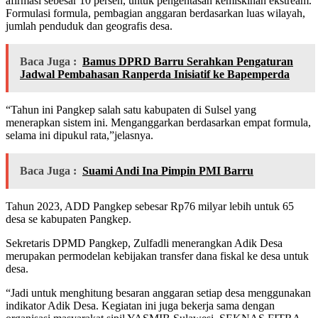
afirmasi sebesar 10 persen, untuk pengentasan kemiskinan ekstream.
Formulasi formula, pembagian anggaran berdasarkan luas wilayah,
jumlah penduduk dan geografis desa.
Baca Juga :
Bamus DPRD Barru Serahkan Pengaturan
Jadwal Pembahasan Ranperda Inisiatif ke Bapemperda
“Tahun ini Pangkep salah satu kabupaten di Sulsel yang
menerapkan sistem ini. Menganggarkan berdasarkan empat formula,
selama ini dipukul rata,”jelasnya.
Baca Juga :
Suami Andi Ina Pimpin PMI Barru
Tahun 2023, ADD Pangkep sebesar Rp76 milyar lebih untuk 65
desa se kabupaten Pangkep.
Sekretaris DPMD Pangkep, Zulfadli menerangkan Adik Desa
merupakan permodelan kebijakan transfer dana fiskal ke desa untuk
desa.
“Jadi untuk menghitung besaran anggaran setiap desa menggunakan
indikator Adik Desa. Kegiatan ini juga bekerja sama dengan