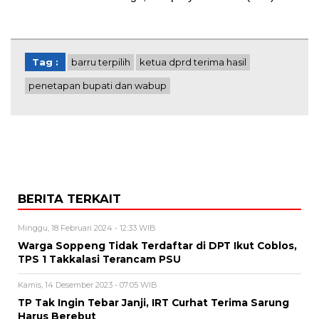
Tag :
barru terpilih
ketua dprd terima hasil
penetapan bupati dan wabup
BERITA TERKAIT
Minggu, 18 Februari 2024 - 12:33 WIB
Warga Soppeng Tidak Terdaftar di DPT Ikut Coblos,
TPS 1 Takkalasi Terancam PSU
Kamis, 14 Desember 2023 - 07:05 WIB
TP Tak Ingin Tebar Janji, IRT Curhat Terima Sarung
Harus Berebut