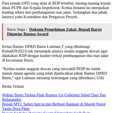
Para kepala OPD yang akan di RDP tersebut, masing-masing kepala
dinas PUPR dan Kepala Inspektorat. Kedua Instansi ini merupakan
leading sektor dari pembangunan ruas jalan. Sedangkan dua pihak
lainnya yaitu Kontraktor dan Pengawas Proyek.
Baca Juga :
Dukung Pengelolaan Zakat, Bupati Barru
Diganjar Baznas Award
Ketua Bamus DPRD Barru Lukman,T yang dihubungi
Rabu(6/9/2023) tak menampik adanya usulan anggota dewan agar
dilakukan RDP dengan kunker terkait pembangunan dua ruas jalan
di kecamatan Barru.
“Kedua usulan anggota dewan yang mewakili PDIP itu sudah
masuk dalam agenda yang telah dijadwalkan pihak Bamus DPRD
Barru,” ujar Lukman menutup keterangan yang diberikan.( Udi)
Berita Terkait
Wabup Barru Terima Piala Runner Up Gubernur Sulsel Dari Tim
Bulutangkis
Bupati MYL Safari Jum’at dan Berbagi Bantuan di Masjid Nurul
Yaqin Desa Pitue