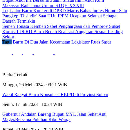
Bupati Andi Ina Bersama Suami Silaturahmi Andi Rum
Makassar Raih Juara Umum STQH XXXIII
Legislator Barru Kunker di DPRD Maros Bahas Inpres Nomor Satu
Pangkep ‘Disindir’ Saat HUt, IPPM Ucapkan Selamat Sebagai
Daerah Termiskin
Semen Tonasa Kembali Sabet Penghargaan dari Pemprov Sulsel
Komisi I DPRD Barru Bedah Realisasi Anggaran Sesuai Leading
Sektor
Tag :
Barru
Di
Dua
Jalan
Kecamatan
Legislator
Ruas
Sasar
Berita Terkait
Minggu, 26 Mei 2024 - 09:21 WIB
Wakil Rakyat Barru Konsultasi RPJPD di Provinsi Sulbar
Senin, 17 Juli 2023 - 10:24 WIB
Gubernur Andalan Bareng Bupati MYL Jalan Sehat Anti
Mager.Bersama Puluhan Ribu Warga
Jumat, 30 Mei 2025 - 20:43 WIB