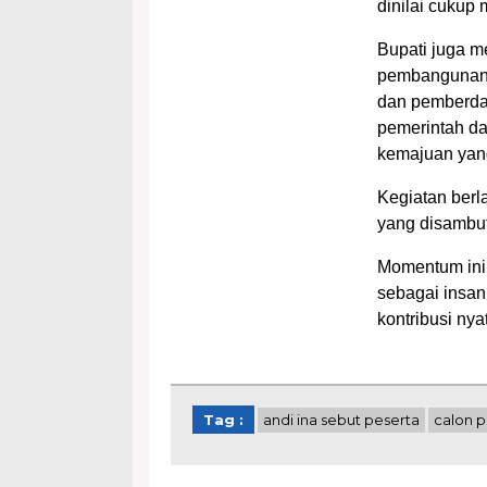
dinilai cukup
Bupati juga m
pembangunan d
dan pemberday
pemerintah d
kemajuan yang
Kegiatan berl
yang disambut
Momentum ini
sebagai insan
kontribusi ny
Tag :
andi ina sebut peserta
calon 