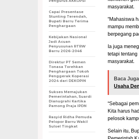
Pengurus AKKOPSI
masyarakat.
Capai Presentase
Stunting Terendah,
“Mahasiswa ha
Bupati Barru Terima
Penghargaan
mampu membac
berpegang pad
Kebijakan Nasional
Jadi Acuan
Ia juga mene
Penyusunan RTRW
Barru 2026-2046
tetapi tentan
masyarakat.
Direktur PT Semen
Tonasa Torehkan
Penghargaan Tokoh
Penggerak Koperasi
Baca Juga
2024 dari DEKOPIN
Usaha Demi
Sukses Memajukan
Pemerintahan, Suardi
Dianugrahi Kartika
“Sebagai pemi
Pamong Praja IPDN
Kita harus ha
Rasyid Ridha Pemuda
pelosok kampu
Pelopor Barru Wakil
Sulsel Tingkat
Selain itu, Bu
Pemerintah Ka