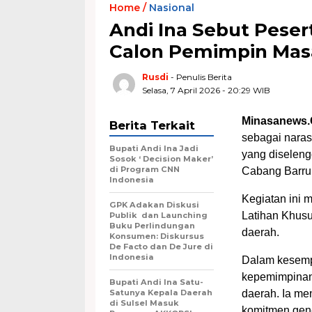
Home /
Nasional
Andi Ina Sebut Peser
Calon Pemimpin Mas
Rusdi
- Penulis Berita
Selasa, 7 April 2026 - 20:29 WIB
Minasanews.
Berita Terkait
sebagai naras
Bupati Andi Ina Jadi
yang diselen
Sosok ‘ Decision Maker’
di Program CNN
Cabang Barru,
Indonesia
Kegiatan ini m
GPK Adakan Diskusi
Latihan Khusus
Publik dan Launching
Buku Perlindungan
daerah.
Konsumen: Diskursus
De Facto dan De Jure di
Indonesia
Dalam kesempa
kepemimpinan,
Bupati Andi Ina Satu-
Satunya Kepala Daerah
daerah. Ia me
di Sulsel Masuk
komitmen gene