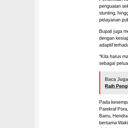
penguatan sek
stunting, hi
pelayanan pub
Bupati juga 
dengan kesia
adaptif terh
“Kita harus ma
sebagai pelua
Baca Juga
Raih Pen
Pada kesempat
Parekraf Por
Barru, Hendra
bersama Waki