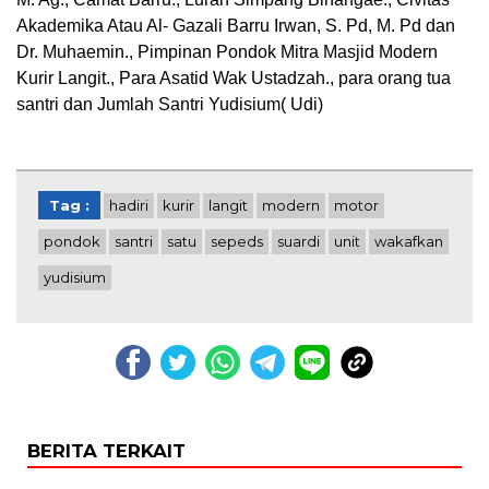
Akademika Atau Al- Gazali Barru Irwan, S. Pd, M. Pd dan
Dr. Muhaemin., Pimpinan Pondok Mitra Masjid Modern
Kurir Langit., Para Asatid Wak Ustadzah., para orang tua
santri dan Jumlah Santri Yudisium( Udi)
Tag :
hadiri
kurir
langit
modern
motor
pondok
santri
satu
sepeds
suardi
unit
wakafkan
yudisium
BERITA TERKAIT