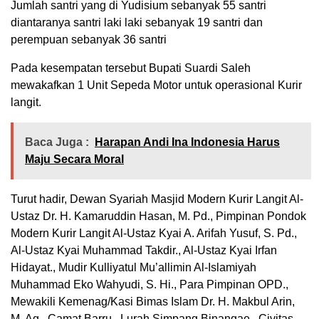
Jumlah santri yang di Yudisium sebanyak 55 santri
diantaranya santri laki laki sebanyak 19 santri dan
perempuan sebanyak 36 santri
Pada kesempatan tersebut Bupati Suardi Saleh
mewakafkan 1 Unit Sepeda Motor untuk operasional Kurir
langit.
Baca Juga :
Harapan Andi Ina Indonesia Harus
Maju Secara Moral
Turut hadir, Dewan Syariah Masjid Modern Kurir Langit Al-
Ustaz Dr. H. Kamaruddin Hasan, M. Pd., Pimpinan Pondok
Modern Kurir Langit Al-Ustaz Kyai A. Arifah Yusuf, S. Pd.,
Al-Ustaz Kyai Muhammad Takdir., Al-Ustaz Kyai Irfan
Hidayat., Mudir Kulliyatul Mu’allimin Al-Islamiyah
Muhammad Eko Wahyudi, S. Hi., Para Pimpinan OPD.,
Mewakili Kemenag/Kasi Bimas Islam Dr. H. Makbul Arin,
M. Ag., Camat Barru., Lurah Simpang Binangae., Civitas