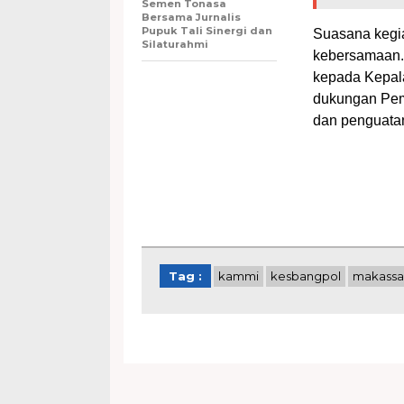
Semen Tonasa
Bersama Jurnalis
Pupuk Tali Sinergi dan
Suasana kegi
Silaturahmi
kebersamaan. 
kepada Kepala
dukungan Pem
dan penguata
Tag :
kammi
kesbangpol
makassa