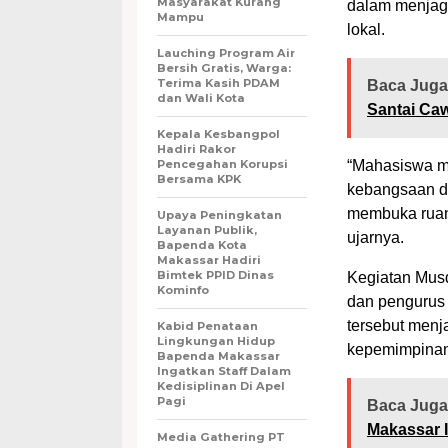
Masyarakat Kurang
dalam menjaga 
Mampu
lokal.
Lauching Program Air
Bersih Gratis, Warga:
Terima Kasih PDAM
Baca Juga
dan Wali Kota
Santai Ca
Kepala Kesbangpol
Hadiri Rakor
Pencegahan Korupsi
“Mahasiswa me
Bersama KPK
kebangsaan d
membuka ruan
Upaya Peningkatan
Layanan Publik,
ujarnya.
Bapenda Kota
Makassar Hadiri
Bimtek PPID Dinas
Kegiatan Musd
Kominfo
dan pengurus
tersebut menj
Kabid Penataan
Lingkungan Hidup
kepemimpinan 
Bapenda Makassar
Ingatkan Staff Dalam
Kedisiplinan Di Apel
Pagi
Baca Juga
Makassar I
Media Gathering PT