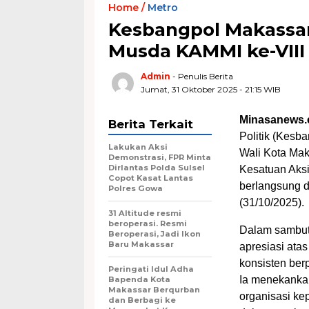
Home /
Metro
Kesbangpol Makassar
Musda KAMMI ke-VII
Admin
- Penulis Berita
Jumat, 31 Oktober 2025 - 21:15 WIB
Minasanews.
Berita Terkait
Politik (Kesb
Lakukan Aksi
Wali Kota Mak
Demonstrasi, FPR Minta
Dirlantas Polda Sulsel
Kesatuan Aks
Copot Kasat Lantas
berlangsung d
Polres Gowa
(31/10/2025).
31 Altitude resmi
beroperasi. Resmi
Dalam sambut
Beroperasi, Jadi Ikon
Baru Makassar
apresiasi ata
konsisten ber
Peringati Idul Adha
Ia menekankan
Bapenda Kota
Makassar Berqurban
organisasi ke
dan Berbagi ke