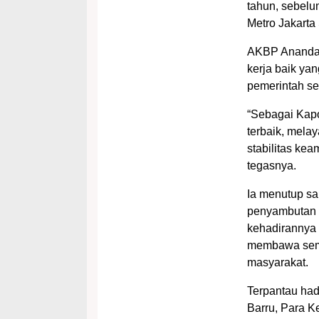
tahun, sebelu
Metro Jakarta
AKBP Ananda 
kerja baik ya
pemerintah se
“Sebagai Kapo
terbaik, melay
stabilitas ke
tegasnya.
Ia menutup s
penyambutan h
kehadirannya
membawa sema
masyarakat.
Terpantau had
Barru, Para K