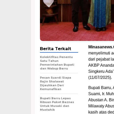
Minasanews.
Berita Terkait
menyelimuti 
Kolektifitas Penentu
dari pejabat 
Satu Tahun
Pemerintahan Bupati
AKBP Ananda F
dan Wabup Barru
Singkeru Ada’
(11/07/2025).
Pesan Suardi Siapa
Rajin Shalawat
Dijauhkan Dari
Bupati Barru, 
Kemunafikan
Suami, Ir. Muh
Bupati Barru Lepas
Abustan A. Bi
Ribuan Paket Baznas
Milawaty Abus
Untuk Musaki dan
Mustahik
kasih atas de