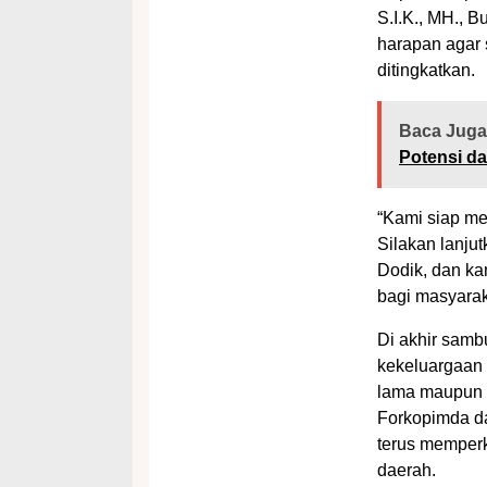
S.I.K., MH., 
harapan agar s
ditingkatkan.
Baca Juga
Potensi d
“Kami siap m
Silakan lanju
Dodik, dan ka
bagi masyaraka
Di akhir samb
kekeluargaan 
lama maupun p
Forkopimda da
terus memper
daerah.