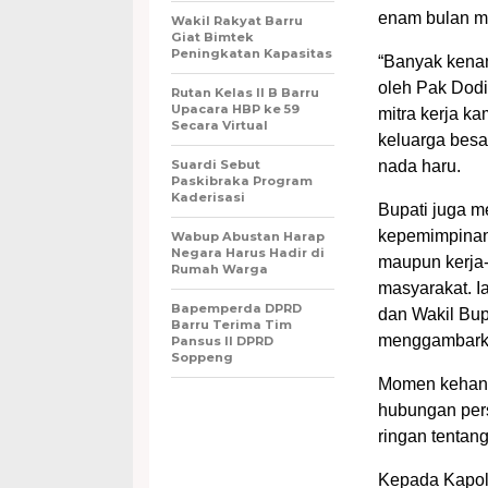
enam bulan me
Wakil Rakyat Barru
Giat Bimtek
Peningkatan Kapasitas
“Banyak kenang
oleh Pak Dodi
Rutan Kelas II B Barru
Upacara HBP ke 59
mitra kerja ka
Secara Virtual
keluarga besa
Suardi Sebut
nada haru.
Paskibraka Program
Kaderisasi
Bupati juga m
kepemimpinan
Wabup Abustan Harap
Negara Harus Hadir di
maupun kerja-
Rumah Warga
masyarakat. I
Bapemperda DPRD
dan Wakil Bupa
Barru Terima Tim
menggambarka
Pansus II DPRD
Soppeng
Momen kehanga
hubungan per
ringan tentan
Kepada Kapol