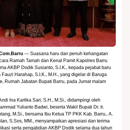
Com.Barru
— Suasana haru dan penuh kehangatan
acara Ramah Tamah dan Kenal Pamit Kapolres Barru
lama AKBP Dodik Susianto, S.I.K., kepada pejabat baru
auzi Harahap, S.I.K., M.H., yang digelar di Baruga
e, Rumah Jabatan Bupati Barru, pada Jumat malam
Andi Ina Kartika Sari, S.H., M.Si., didampingi oleh
ammad Yulianto Badwi, beserta Wakil Bupati Dr. Ir.
ntang, M.Si., bersama Ibu Ketua TP PKK Kab. Barru,. A.
tan, S.Sos, MM., menyampaikan apresiasi dan terima
dikasi serta pengabdian AKBP Dodik selama dua tahun