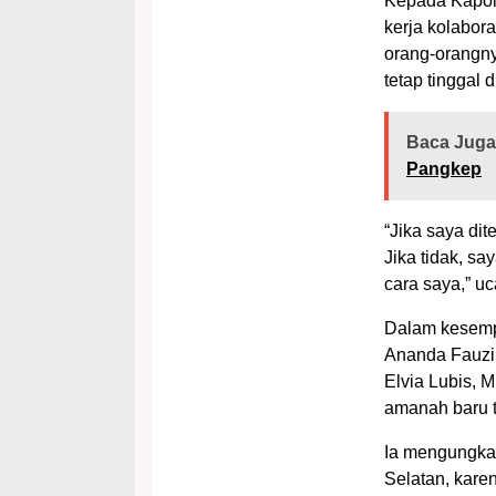
Kepada Kapolr
kerja kolabora
orang-orangny
tetap tinggal 
Baca Juga
Pangkep
“Jika saya di
Jika tidak, s
cara saya,” u
Dalam kesemp
Ananda Fauzi H
Elvia Lubis, 
amanah baru t
Ia mengungkap
Selatan, kare