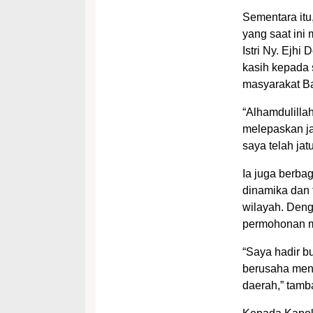
Sementara it
yang saat ini
Istri Ny. Ejh
kasih kepada 
masyarakat Ba
“Alhamdulilla
melepaskan ja
saya telah jat
Ia juga berba
dinamika dan
wilayah. Den
permohonan ma
“Saya hadir b
berusaha men
daerah,” tamb