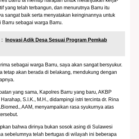
es Barru Ia menitip harapan untuk melanjutkan kerja-
tif yang telah terbangun, dan menurutnya Barru itu
a sangat baik serta menyatakan keinginannya untuk
di Barru sebagai warga Barru.
 :
Inovasi Adik Desa Sesuai Program Pemkab
terima sebagai warga Barru, saya akan sangat bersyukur.
aya tetap akan berada di belakang, mendukung dengan
capnya.
atan yang sama, Kapolres Barru yang baru, AKBP
arahap, S.I.K., M.H., didampingi istri tercinta dr. Rina
M.Biomed., AAM, menyampaikan rasa syukurnya atas
ersebut.
kan bahwa dirinya bukan sosok asing di Sulawesi
na sebelumnya telah bertugas di wilayah ini beberapa