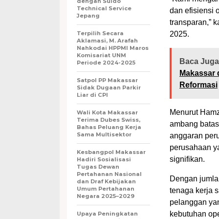
dengan Suido
Technical Service
dan efisiensi 
Jepang
transparan,” 
Terpilih Secara
2025.
Aklamasi, M. Arafah
Nahkodai HPPMI Maros
Komisariat UNM
Baca Juga
Periode 2024-2025
Makassar 
Satpol PP Makassar
Reformasi
Sidak Dugaan Parkir
Liar di CPI
Menurut Hamza
Wali Kota Makassar
Terima Dubes Swiss,
ambang batas w
Bahas Peluang Kerja
Sama Multisektor
anggaran per
perusahaan ya
Kesbangpol Makassar
signifikan.
Hadiri Sosialisasi
Tugas Dewan
Pertahanan Nasional
Dengan jumlah
dan Draf Kebijakan
Umum Pertahanan
tenaga kerja 
Negara 2025–2029
pelanggan yan
kebutuhan ope
Upaya Peningkatan