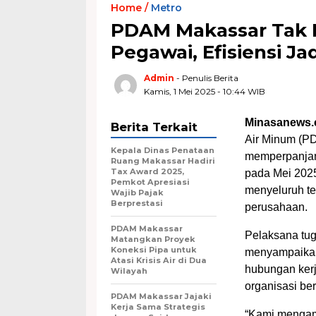
Home /
Metro
PDAM Makassar Tak P
Pegawai, Efisiensi J
Admin
- Penulis Berita
Kamis, 1 Mei 2025 - 10:44 WIB
Minasanews.
Berita Terkait
Air Minum (P
Kepala Dinas Penataan
memperpanjan
Ruang Makassar Hadiri
Tax Award 2025,
pada Mei 2025
Pemkot Apresiasi
menyeluruh te
Wajib Pajak
Berprestasi
perusahaan.
PDAM Makassar
Pelaksana tu
Matangkan Proyek
Koneksi Pipa untuk
menyampaikan
Atasi Krisis Air di Dua
hubungan kerj
Wilayah
organisasi ber
PDAM Makassar Jajaki
Kerja Sama Strategis
“Kami mengam