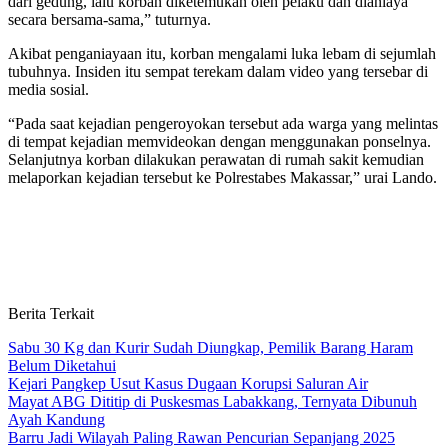
dari gedung, lalu korban diketemukan oleh pelaku dan dianiaya
secara bersama-sama,” tuturnya.
Akibat penganiayaan itu, korban mengalami luka lebam di sejumlah
tubuhnya. Insiden itu sempat terekam dalam video yang tersebar di
media sosial.
“Pada saat kejadian pengeroyokan tersebut ada warga yang melintas
di tempat kejadian memvideokan dengan menggunakan ponselnya.
Selanjutnya korban dilakukan perawatan di rumah sakit kemudian
melaporkan kejadian tersebut ke Polrestabes Makassar,” urai Lando.
Berita Terkait
Sabu 30 Kg dan Kurir Sudah Diungkap, Pemilik Barang Haram
Belum Diketahui
Kejari Pangkep Usut Kasus Dugaan Korupsi Saluran Air
Mayat ABG Dititip di Puskesmas Labakkang, Ternyata Dibunuh
Ayah Kandung
Barru Jadi Wilayah Paling Rawan Pencurian Sepanjang 2025