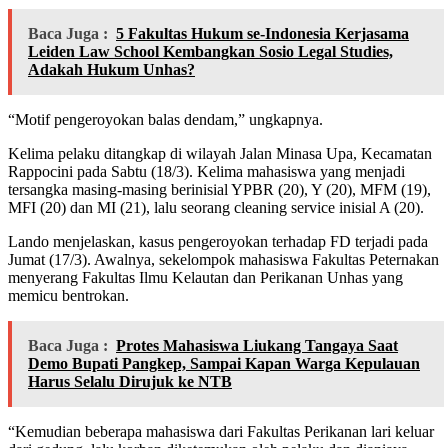
Baca Juga :
5 Fakultas Hukum se-Indonesia Kerjasama
Leiden Law School Kembangkan Sosio Legal Studies,
Adakah Hukum Unhas?
“Motif pengeroyokan balas dendam,” ungkapnya.
Kelima pelaku ditangkap di wilayah Jalan Minasa Upa, Kecamatan
Rappocini pada Sabtu (18/3). Kelima mahasiswa yang menjadi
tersangka masing-masing berinisial YPBR (20), Y (20), MFM (19),
MFI (20) dan MI (21), lalu seorang cleaning service inisial A (20).
Lando menjelaskan, kasus pengeroyokan terhadap FD terjadi pada
Jumat (17/3). Awalnya, sekelompok mahasiswa Fakultas Peternakan
menyerang Fakultas Ilmu Kelautan dan Perikanan Unhas yang
memicu bentrokan.
Baca Juga :
Protes Mahasiswa Liukang Tangaya Saat
Demo Bupati Pangkep, Sampai Kapan Warga Kepulauan
Harus Selalu Dirujuk ke NTB
“Kemudian beberapa mahasiswa dari Fakultas Perikanan lari keluar