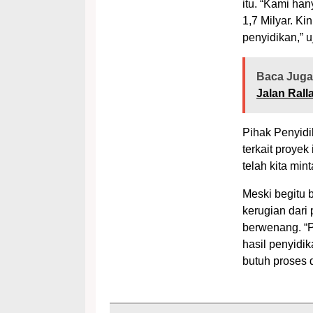
itu. “Kami han
1,7 Milyar. Ki
penyidikan,” u
Baca Juga
Jalan Rall
Pihak Penyidi
terkait proye
telah kita min
Meski begitu 
kerugian dari
berwenang. “P
hasil penyidi
butuh proses d