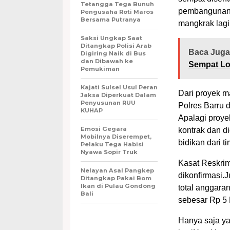
Tetangga Tega Bunuh
pembangunan y
Pengusaha Roti Maros
Bersama Putranya
mangkrak lagi
Saksi Ungkap Saat
Ditangkap Polisi Arab
Baca Juga
Digiring Naik di Bus
dan Dibawah ke
Sempat Lo
Pemukiman
Kajati Sulsel Usul Peran
Dari proyek m
Jaksa Diperkuat Dalam
Penyusunan RUU
Polres Barru 
KUHAP
Apalagi proye
Emosi Gegara
kontrak dan 
Mobilnya Diserempet,
bidikan dari t
Pelaku Tega Habisi
Nyawa Sopir Truk
Kasat Reskrim
Nelayan Asal Pangkep
dikonfirmasi.J
Ditangkap Pakai Bom
Ikan di Pulau Gondong
total anggar
Bali
sebesar Rp 5 
Hanya saja ya