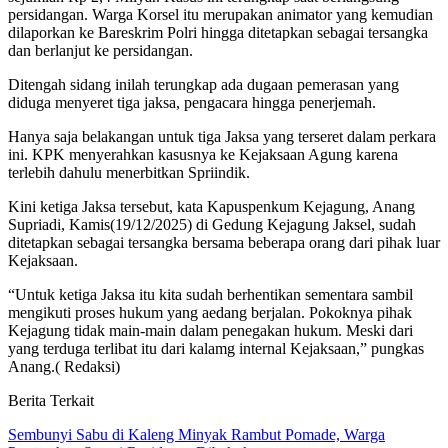
persidangan. Warga Korsel itu merupakan animator yang kemudian
dilaporkan ke Bareskrim Polri hingga ditetapkan sebagai tersangka
dan berlanjut ke persidangan.
Ditengah sidang inilah terungkap ada dugaan pemerasan yang
diduga menyeret tiga jaksa, pengacara hingga penerjemah.
Hanya saja belakangan untuk tiga Jaksa yang terseret dalam perkara
ini. KPK menyerahkan kasusnya ke Kejaksaan Agung karena
terlebih dahulu menerbitkan Spriindik.
Kini ketiga Jaksa tersebut, kata Kapuspenkum Kejagung, Anang
Supriadi, Kamis(19/12/2025) di Gedung Kejagung Jaksel, sudah
ditetapkan sebagai tersangka bersama beberapa orang dari pihak luar
Kejaksaan.
“Untuk ketiga Jaksa itu kita sudah berhentikan sementara sambil
mengikuti proses hukum yang aedang berjalan. Pokoknya pihak
Kejagung tidak main-main dalam penegakan hukum. Meski dari
yang terduga terlibat itu dari kalamg internal Kejaksaan,” pungkas
Anang.( Redaksi)
Berita Terkait
Sembunyi Sabu di Kaleng Minyak Rambut Pomade, Warga