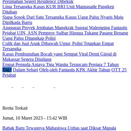
Perumahan Segeri Residence Dibekuk
Lima Tersangka Kasus KUR BRI Unit Mappasaile Pangkep
Ditahan
Siapa Sosok Dari Satu Tersangka Kasus Uang Palsu Nyaris Maju
Dipilkada Barru
Anggaran Proyek Jembatan Mangkrak Sungai Walemping Fantastis
Pejabat UIN, ASN Pemprov Sulbar Hingga Tukang Pasang Benang
Uang Palsu Ditangkap Polisi
Culik dan Jual Anak Dibawah Umur, Polisi Tetapkan Empat
Tersangka
Kasus Pembunuhan Bocah yang Sempat Viral Demi Ginjal di
Makassar Segera Disidang
Empat Pemuda Aniaya Tiga Wanita Terancam Penjara 7 Tahun
Tag :
Dalam Sehari
Oleh-oleh Fantastis KPK Akhir Tahun
OTT 25
Pejabat
Berita Terkait
Jumat, 10 Maret 2023 - 15:42 WIB
Babak Baru Tewasnya Mahasiswa Unhas saat Diksar Mapala