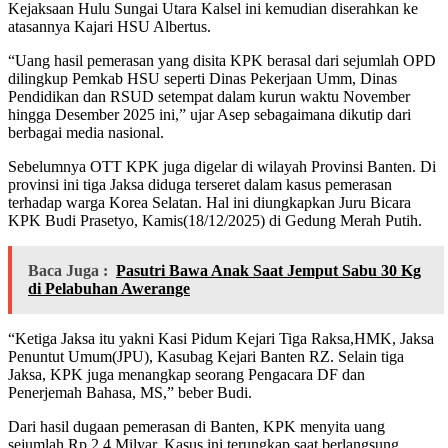
Kejaksaan Hulu Sungai Utara Kalsel ini kemudian diserahkan ke
atasannya Kajari HSU Albertus.
“Uang hasil pemerasan yang disita KPK berasal dari sejumlah OPD
dilingkup Pemkab HSU seperti Dinas Pekerjaan Umm, Dinas
Pendidikan dan RSUD setempat dalam kurun waktu November
hingga Desember 2025 ini,” ujar Asep sebagaimana dikutip dari
berbagai media nasional.
Sebelumnya OTT KPK juga digelar di wilayah Provinsi Banten. Di
provinsi ini tiga Jaksa diduga terseret dalam kasus pemerasan
terhadap warga Korea Selatan. Hal ini diungkapkan Juru Bicara
KPK Budi Prasetyo, Kamis(18/12/2025) di Gedung Merah Putih.
Baca Juga :
Pasutri Bawa Anak Saat Jemput Sabu 30 Kg
di Pelabuhan Awerange
“Ketiga Jaksa itu yakni Kasi Pidum Kejari Tiga Raksa,HMK, Jaksa
Penuntut Umum(JPU), Kasubag Kejari Banten RZ. Selain tiga
Jaksa, KPK juga menangkap seorang Pengacara DF dan
Penerjemah Bahasa, MS,” beber Budi.
Dari hasil dugaan pemerasan di Banten, KPK menyita uang
sejumlah Rp 2,4 Milyar. Kasus ini terungkap saat berlangsung