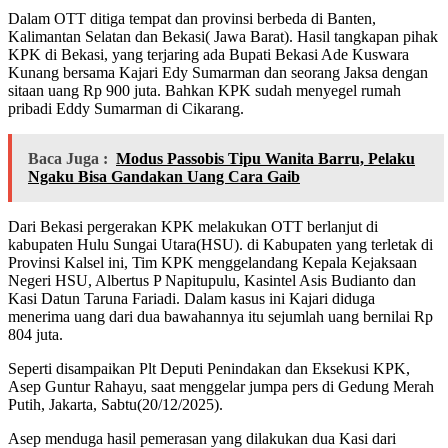
Dalam OTT ditiga tempat dan provinsi berbeda di Banten,
Kalimantan Selatan dan Bekasi( Jawa Barat). Hasil tangkapan pihak
KPK di Bekasi, yang terjaring ada Bupati Bekasi Ade Kuswara
Kunang bersama Kajari Edy Sumarman dan seorang Jaksa dengan
sitaan uang Rp 900 juta. Bahkan KPK sudah menyegel rumah
pribadi Eddy Sumarman di Cikarang.
Baca Juga :
Modus Passobis Tipu Wanita Barru, Pelaku
Ngaku Bisa Gandakan Uang Cara Gaib
Dari Bekasi pergerakan KPK melakukan OTT berlanjut di
kabupaten Hulu Sungai Utara(HSU). di Kabupaten yang terletak di
Provinsi Kalsel ini, Tim KPK menggelandang Kepala Kejaksaan
Negeri HSU, Albertus P Napitupulu, Kasintel Asis Budianto dan
Kasi Datun Taruna Fariadi. Dalam kasus ini Kajari diduga
menerima uang dari dua bawahannya itu sejumlah uang bernilai Rp
804 juta.
Seperti disampaikan Plt Deputi Penindakan dan Eksekusi KPK,
Asep Guntur Rahayu, saat menggelar jumpa pers di Gedung Merah
Putih, Jakarta, Sabtu(20/12/2025).
Asep menduga hasil pemerasan yang dilakukan dua Kasi dari