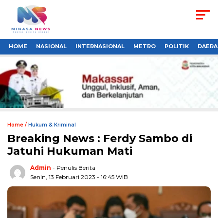
HOME
NASIONAL
INTERNASIONAL
METRO
POLITIK
DAERA
Home /
Hukum & Kriminal
Breaking News : Ferdy Sambo di
Jatuhi Hukuman Mati
Admin
- Penulis Berita
Senin, 13 Februari 2023 - 16:45 WIB